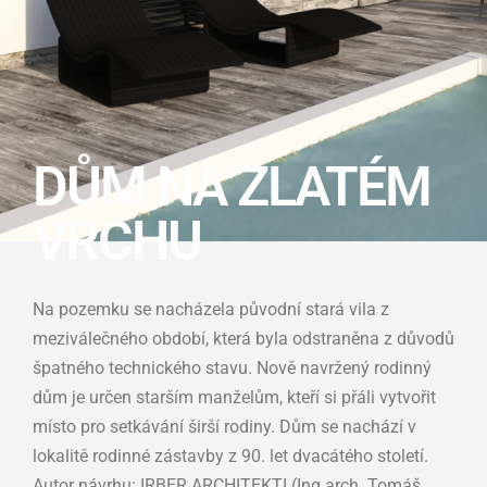
DŮM NA ZLATÉM
VRCHU
Na pozemku se nacházela původní stará vila z
meziválečného období, která byla odstraněna z důvodů
špatného technického stavu. Nově navržený rodinný
dům je určen starším manželům, kteří si přáli vytvořit
místo pro setkávání širší rodiny. Dům se nachází v
lokalitě rodinné zástavby z 90. let dvacátého století.
Autor návrhu: IRBER ARCHITEKTI (Ing.arch. Tomáš